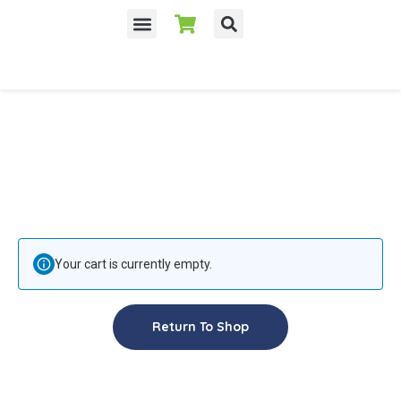
Despre noi
Your cart is currently empty.
Return To Shop