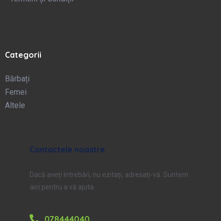
Categorii
Bărbați
Femei
Altele
Contactele noastre
Dacă aveți întrebări, nu ezitați, adresați-vă. Suntem
aici pentru a vă ajuta.
078444040