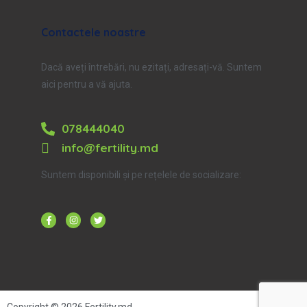
Contactele noastre
Dacă aveți întrebări, nu ezitați, adresați-vă. Suntem
aici pentru a vă ajuta.
078444040
info@fertility.md
Suntem disponibili și pe rețelele de socializare: