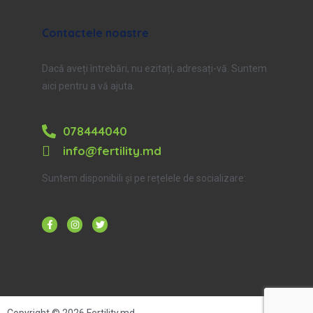
Contactele noastre
Dacă aveți întrebări, nu ezitați, adresați-vă. Suntem
aici pentru a vă ajuta.
078444040
info@fertility.md
Suntem disponibili și pe rețelele de socializare: