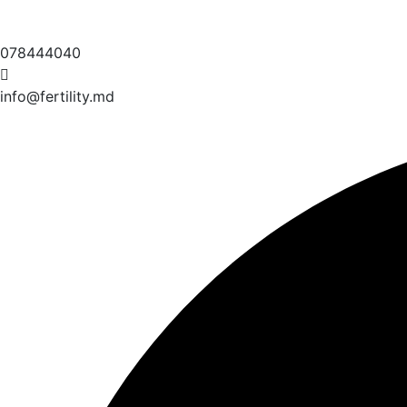
078444040
info@fertility.md