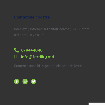
Contactele noastre
Dacă aveți întrebări, nu ezitați, adresați-vă. Suntem
aici pentru a vă ajuta.
078444040
info@fertility.md
Suntem disponibili și pe rețelele de socializare: