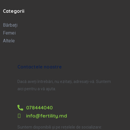
Categorii
Bărbați
Femei
Altele
Contactele noastre
Dacă aveți întrebări, nu ezitați, adresați-vă. Suntem
aici pentru a vă ajuta.
078444040
info@fertility.md
Suntem disponibili și pe rețelele de socializare: