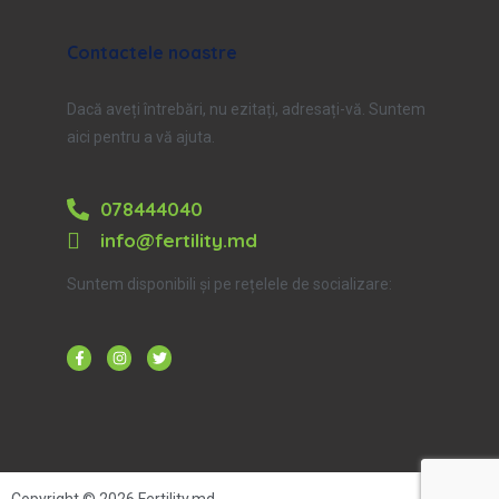
Contactele noastre
Dacă aveți întrebări, nu ezitați, adresați-vă. Suntem
aici pentru a vă ajuta.
078444040
info@fertility.md
Suntem disponibili și pe rețelele de socializare: