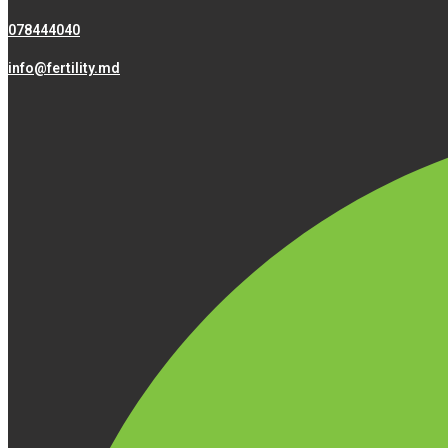
078444040
info@fertility.md