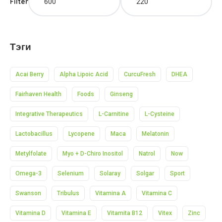
Filter
Тэги
Acai Berry
Alpha Lipoic Acid
CurcuFresh
DHEA
Fairhaven Health
Foods
Ginseng
Integrative Therapeutics
L-Carnitine
L-Cysteine
Lactobacillus
Lycopene
Maca
Melatonin
Metylfolate
Myo + D-Chiro Inositol
Natrol
Now
Omega-3
Selenium
Solaray
Solgar
Sport
Swanson
Tribulus
Vitamina A
Vitamina C
Vitamina D
Vitamina E
Vitamita B12
Vitex
Zinc