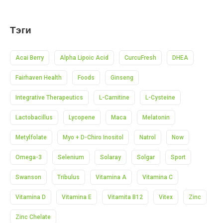
Тэги
Acai Berry
Alpha Lipoic Acid
CurcuFresh
DHEA
Fairhaven Health
Foods
Ginseng
Integrative Therapeutics
L-Carnitine
L-Cysteine
Lactobacillus
Lycopene
Maca
Melatonin
Metylfolate
Myo + D-Chiro Inositol
Natrol
Now
Omega-3
Selenium
Solaray
Solgar
Sport
Swanson
Tribulus
Vitamina A
Vitamina C
Vitamina D
Vitamina E
Vitamita B12
Vitex
Zinc
Zinc Chelate