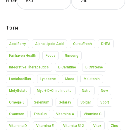
Filter
Тэги
Acai Berry
Alpha Lipoic Acid
CurcuFresh
DHEA
Fairhaven Health
Foods
Ginseng
Integrative Therapeutics
L-Carnitine
L-Cysteine
Lactobacillus
Lycopene
Maca
Melatonin
Metylfolate
Myo + D-Chiro Inositol
Natrol
Now
Omega-3
Selenium
Solaray
Solgar
Sport
Swanson
Tribulus
Vitamina A
Vitamina C
Vitamina D
Vitamina E
Vitamita B12
Vitex
Zinc