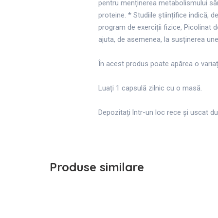
pentru menținerea metabolismului sănăt
proteine. * Studiile științifice indic
program de exerciții fizice, Picolinat
ajuta, de asemenea, la susținerea une
În acest produs poate apărea o variați
Luați 1 capsulă zilnic cu o masă.
Depozitați într-un loc rece și uscat d
Produse similare