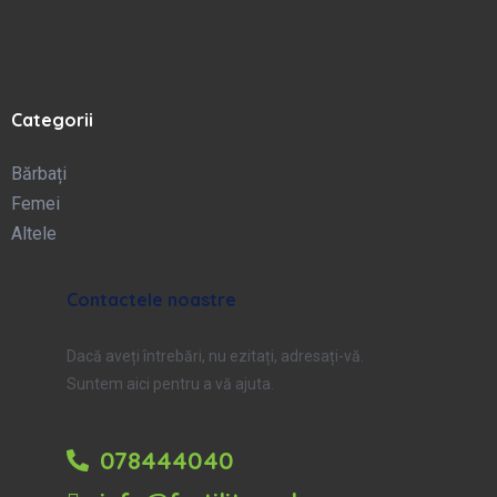
Categorii
Bărbați
Femei
Altele
Contactele noastre
Dacă aveți întrebări, nu ezitați, adresați-vă.
Suntem aici pentru a vă ajuta.
078444040