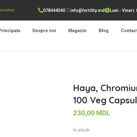
masculine.
078444040
info@fertility.md
Luni - Vineri:
Principala
Despre noi
Magazin
Blog
Contac
Haya, Chromium
100 Veg Capsu
230,00
MDL
In stock