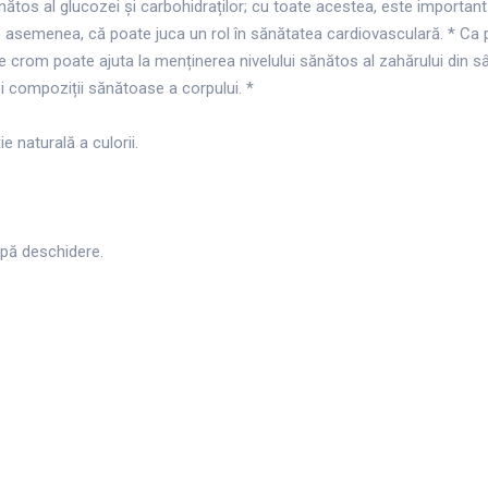
os al glucozei și carbohidraților; cu toate acestea, este important ș
ă, de asemenea, că poate juca un rol în sănătatea cardiovasculară. * Ca
 de crom poate ajuta la menținerea nivelului sănătos al zahărului din s
i compoziții sănătoase a corpului. *
e naturală a culorii.
upă deschidere.