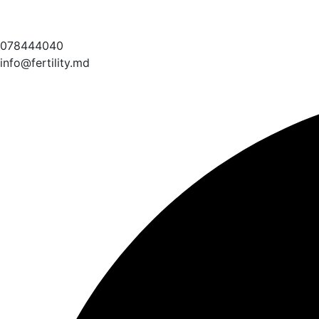
078444040
info@fertility.md