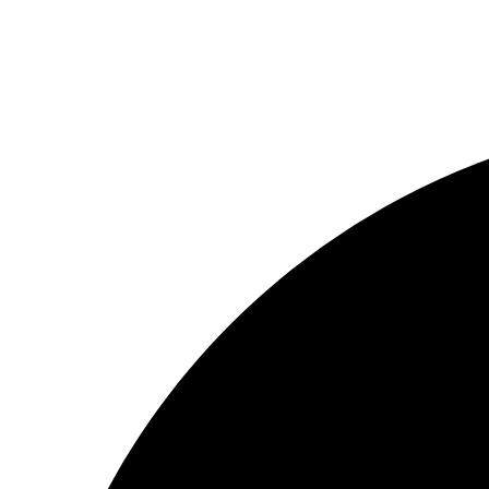
078444040
info@fertility.md