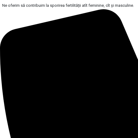
Ne oferim să contribuim la sporirea fertilității atît feminine, cît și masculine.