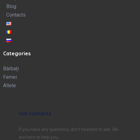
Blog
Contacts
Categories
Bărbați
Femei
Altele
Our contacts
If you have any questions, don’t hesitate to ask. We
are here to help you.