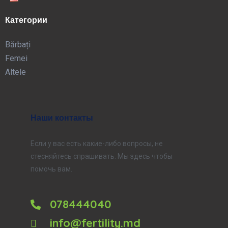
Категории
Bărbați
Femei
Altele
Наши контакты
Если у вас есть какие-либо вопросы, не
стесняйтесь спрашивать. Мы здесь чтобы
помочь вам.
078444040
info@fertility.md