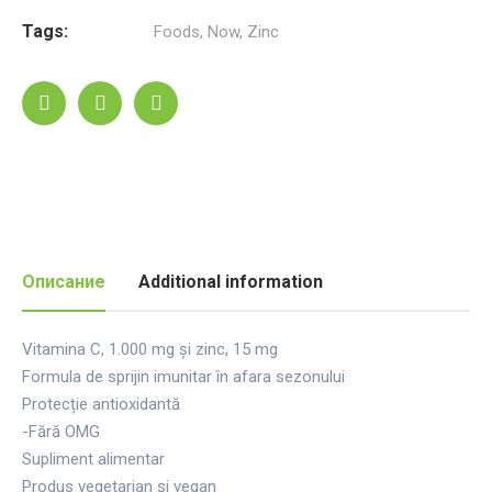
Tags:
Foods
,
Now
,
Zinc
Описание
Additional information
Vitamina C, 1.000 mg și zinc, 15 mg
Formula de sprijin imunitar în afara sezonului
Protecție antioxidantă
-Fără OMG
Supliment alimentar
Produs vegetarian și vegan