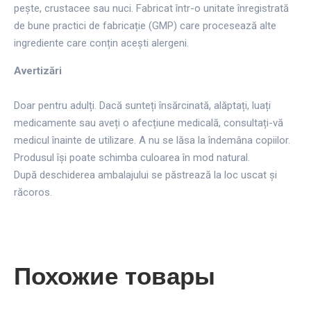
pește, crustacee sau nuci. Fabricat într-o unitate înregistrată
de bune practici de fabricație (GMP) care procesează alte
ingrediente care conțin acești alergeni.
Avertizări
Doar pentru adulți. Dacă sunteți însărcinată, alăptați, luați
medicamente sau aveți o afecțiune medicală, consultați-vă
medicul înainte de utilizare. A nu se lăsa la îndemâna copiilor.
Produsul își poate schimba culoarea în mod natural.
După deschiderea ambalajului se păstrează la loc uscat și
răcoros.
Похожие товары