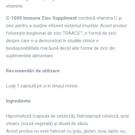
vitamine
C-1000 Immune Zinc Suppliment
combină vitamina C și
zinc pentru a susține eficient sistemul imunitar. Acest produs
folosește bisglicinat de zinc TRAACS™, o formă de zinc
despre care s-a demonstrat în studiile clinice o
biodisponibilitate mai bună decât alte forme de zinc din
suplimentele alimentare.
Recomandări de utilizare
Luați 1 capsulă pe zi în timpul mesei.
Ingrediente
Hipromeloză (capsula de celuloză), hidroxipropil celuloză, acid
stearic (sursă vegetală) și dioxid de siliciu.
Acest produs nu este fabricat cu grâu, gluten, soia, lapte, ou,