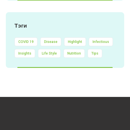
Тэги
COVID 19
Disease
Highlight
Infectious
Insights
Life Style
Nutrition
Tips