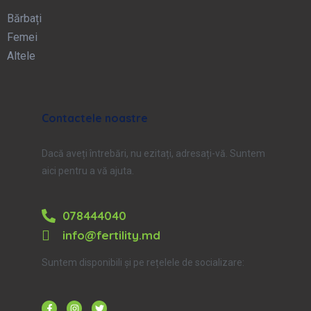
Bărbați
Femei
Altele
Contactele noastre
Dacă aveți întrebări, nu ezitați, adresați-vă. Suntem
aici pentru a vă ajuta.
078444040
info@fertility.md
Suntem disponibili și pe rețelele de socializare: