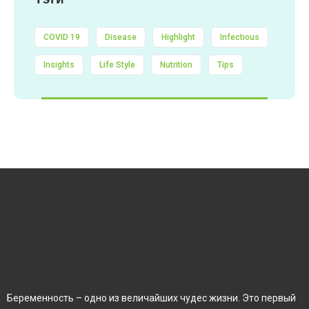
COVID 19
Disease
Highlight
Infectious
Insights
Life Style
Nutrition
Tips
Беременность – одно из величайших чудес жизни. Это первый