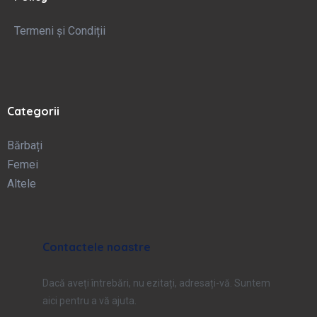
Termeni și Condiții
Categorii
Bărbați
Femei
Altele
Contactele noastre
Dacă aveți întrebări, nu ezitați, adresați-vă. Suntem
aici pentru a vă ajuta.