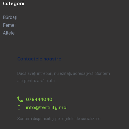
Categorii
Bărbați
Femei
Altele
Contactele noastre
Dacă aveți întrebări, nu ezitați, adresați-vă. Suntem
aici pentru a vă ajuta.
078444040
info@fertility.md
Suntem disponibili și pe rețelele de socializare: