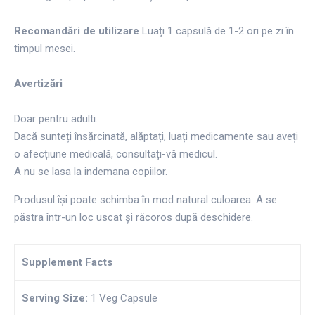
Recomandări de utilizare
Luați 1 capsulă de 1-2 ori pe zi în
timpul mesei.
Avertizări
Doar pentru adulti.
Dacă sunteți însărcinată, alăptați, luați medicamente sau aveți
o afecțiune medicală, consultați-vă medicul.
A nu se lasa la indemana copiilor.
Produsul își poate schimba în mod natural culoarea. A se
păstra într-un loc uscat și răcoros după deschidere.
Supplement Facts
Serving Size:
1 Veg Capsule